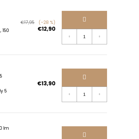
€17,95
(–28 %)
€12,90
, 150
5
€13,90
y 5
0 lm