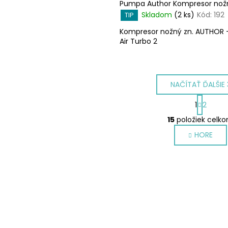
Pumpa Author Kompresor nož
Skladom
(2 ks)
Kód:
192
TIP
Kompresor nožný zn. AUTHOR 
Air Turbo 2
NAČÍTAŤ ĎALŠIE 
S
1
2
t
O
r
15
položiek celk
v
á
HORE
l
n
k
á
o
d
v
a
a
c
n
i
i
e
e
p
r