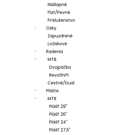
Nášlapné
Flat/Pevné
Príslušenstvo
Osky
Zapuzdrené
Ložiskové
Radenia
MTB
Dvojpáčka
RevoShift
Cestné/Dual
Plášte
MTB
Plášť 29"
Plášť 26"
Plášť 24"
Plášť 27,5"