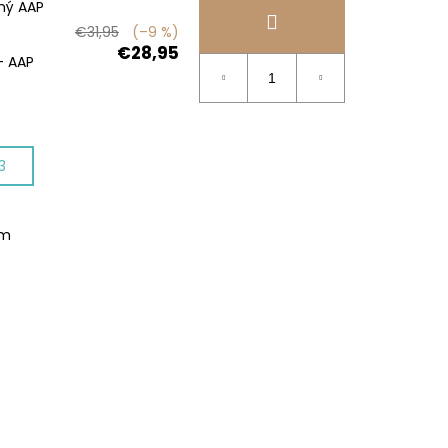
ný AAP
€31,95
(–9 %)
€28,95
- AAP
3
om