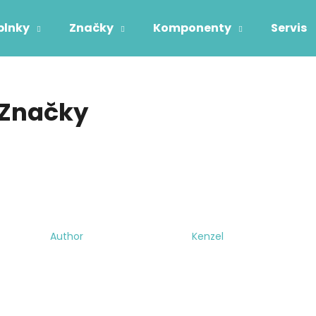
plnky
Značky
Komponenty
Servis
Čo potrebujete nájsť?
Značky
HĽADAŤ
Odporúčame
Author
Kenzel