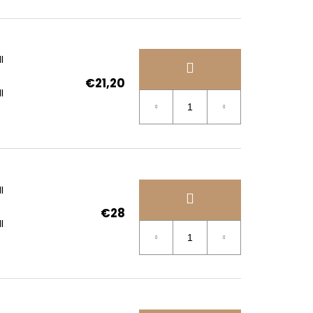
I
€21,20
I
I
€28
I