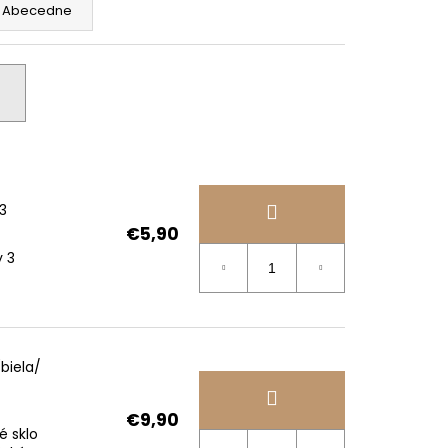
Abecedne
3
€5,90
 3
biela/
€9,90
é sklo