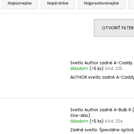
a
Najlacnejšie
Najdrahšie
Najpredávanejšie
d
e
n
OTVORIŤ FILTER
i
e
V
p
ý
r
p
Svetlo Author zadné A-Caddy 
o
i
Skladom
(>5 ks)
Kód:
225
d
s
AUTHOR svetlo zadné A-Caddy
u
p
k
r
t
o
o
d
Svetlo Author zadné A-Bulb R (
v
u
číre-sklo)
Skladom
(>5 ks)
Kód:
234
k
t
Zadné svetlo. Špeciálne optick