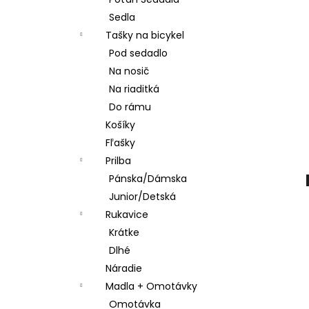
STRED TY501
Sedla
€28,95
Tašky na bicykel
Pod sedadlo
Na nosič
Na riaditká
Do rámu
Košíky
Fľašky
Prilba
Pánska/Dámska
Junior/Detská
Rukavice
Krátke
Dlhé
Náradie
Madla + Omotávky
Omotávka