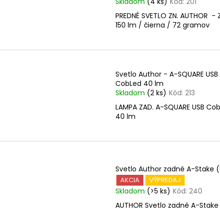
Skladom
(4 ks)
Kód:
201
PREDNÉ SVETLO ZN. AUTHOR -
150 lm / čierna / 72 gramov
Svetlo Author - A-SQUARE USB
CobLed 40 lm
Skladom
(2 ks)
Kód:
213
LAMPA ZAD. A-SQUARE USB Co
40 lm
Svetlo Author zadné A-Stake 
AKCIA
VÝPREDAJ
Skladom
(>5 ks)
Kód:
240
AUTHOR Svetlo zadné A-Stake