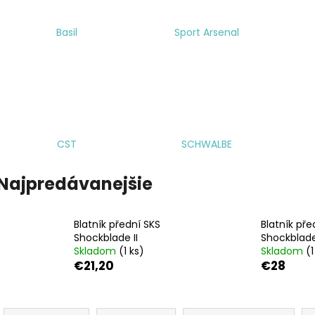
KAZETA HG41 7
REŤAZ HG40
€19,95
€17,95
Basil
Sport Arsenal
CST
SCHWALBE
Najpredávanejšie
Blatník přední SKS
Blatník pře
Shockblade II
Shockblade 
Skladom
(1 ks)
Skladom
(1
€21,20
€28
R