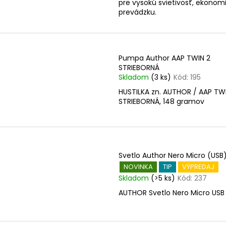
pre vysokú svietivosť, ekonom
o
prevádzku.
v
Pumpa Author AAP TWIN 2
STRIEBORNÁ
Skladom
(3 ks)
Kód:
195
HUSTILKA zn. AUTHOR / AAP TW
STRIEBORNÁ, 148 gramov
Svetlo Author Nero Micro (USB
NOVINKA
TIP
VÝPREDAJ
Skladom
(>5 ks)
Kód:
237
AUTHOR Svetlo Nero Micro USB