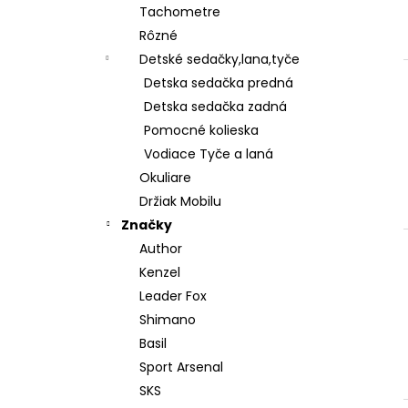
Tachometre
Rôzné
Detské sedačky,lana,tyče
Detska sedačka predná
Detska sedačka zadná
Pomocné kolieska
Vodiace Tyče a laná
Okuliare
Držiak Mobilu
Značky
Author
Kenzel
Leader Fox
Shimano
Basil
Sport Arsenal
SKS