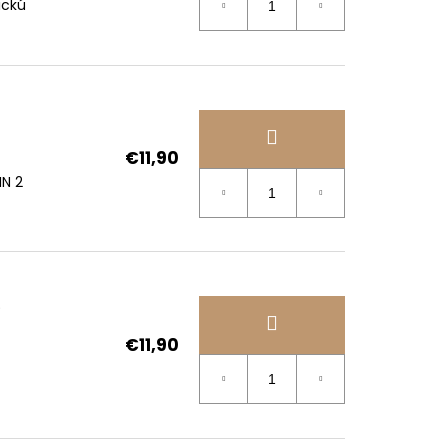
ickú
€11,90
IN 2
)
€11,90