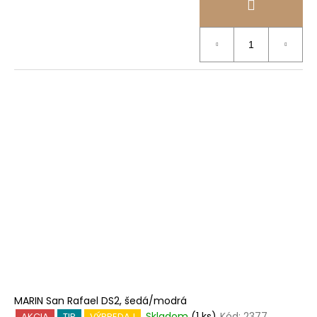
MARIN San Rafael DS2, šedá/modrá
Skladom
(1 ks)
Kód:
2377
AKCIA
TIP
VÝPREDAJ