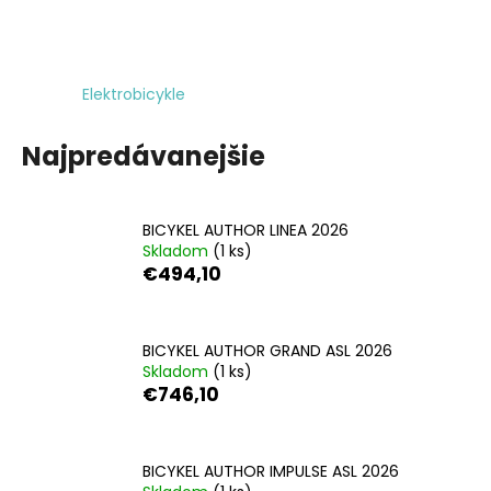
á
j
s
Elektrobicykle
ť
?
Najpredávanejšie
BICYKEL AUTHOR LINEA 2026
Skladom
(1 ks)
HĽADAŤ
€494,10
O
BICYKEL AUTHOR GRAND ASL 2026
d
Skladom
(1 ks)
€746,10
p
o
r
ú
BICYKEL AUTHOR IMPULSE ASL 2026