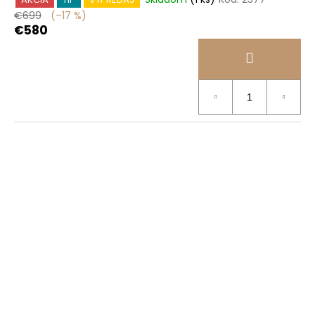
€699
(–17 %)
€580