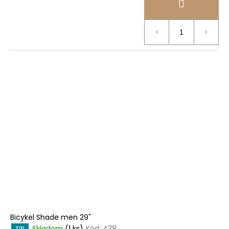
Bicykel Shade men 29"
Skladom
(1 ks)
Kód:
438
TIP