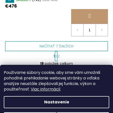
€476
NAČÍTAŤ 7 ĎALŠÍCH
S
1
2
t
O
r
19
položiek celkom
v
á
HORE
l
n
Používame súbory cookie, aby sme vám umožnili
k
á
pohodlné prehliadanie webovej stránky a vďaka
o
d
analýze neustále zlepšovali jej funkcie, výkon a
Z
v
a
použiteľnosť.
Viac informácií
a
á
c
Facebook
web ms bike
n
p
i
i
Nastavenie
e
ä
e
p
Vytvoril Shoptet