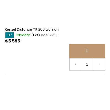
o
d
v
u
k
t
o
Kenzel Distance TR 200 woman
v
Skladom
(1 ks)
Kód:
2295
TIP
€5 595