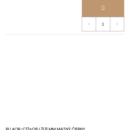
RU AQR-C13+OBJ.31,8 MM MATNÝ ČIERNY