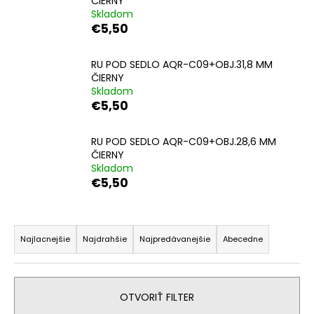
ČIERNY
á
Skladom
€5,50
j
s
RU POD SEDLO AQR-C09+OBJ.31,8 MM
ť
ČIERNY
?
Skladom
€5,50
RU POD SEDLO AQR-C09+OBJ.28,6 MM
ČIERNY
HĽADAŤ
Skladom
€5,50
R
O
d
a
Najlacnejšie
Najdrahšie
Najpredávanejšie
Abecedne
p
d
o
e
r
n
OTVORIŤ FILTER
ú