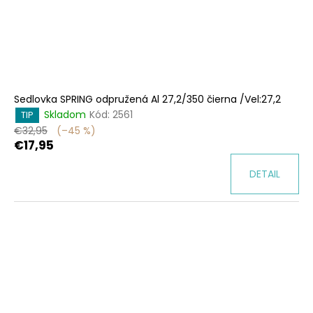
Sedlovka SPRING odpružená Al 27,2/350 čierna /Vel:27,2
Skladom
Kód:
2561
TIP
€32,95
(–45 %)
€17,95
DETAIL