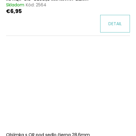
Skladom
Kód:
2564
€6,95
DETAIL
Objímka s QR pod sedlo čierna 28,6mm