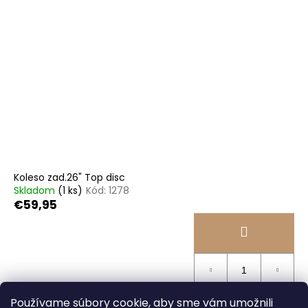
Koleso zad.26" Top disc
Skladom
(1 ks)
Kód:
1278
€59,95
Používame súbory cookie, aby sme vám umožnili
4
položiek celkom