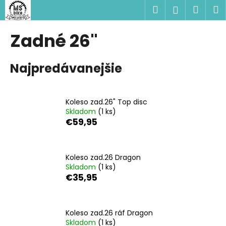
K
Prejsť
Hľadať
Náku
M
Prihlásen
na
o
obsah
Späť
Späť
košík
š
Zadné 26"
í
Č
k
Najpredávanejšie
o
p
o
Koleso zad.26" Top disc
t
Skladom
(1 ks)
r
€59,95
e
b
u
Koleso zad.26 Dragon
Skladom
(1 ks)
j
€35,95
e
t
e
Koleso zad.26 ráf Dragon
n
Skladom
(1 ks)