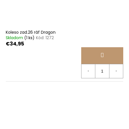
č
d
v
a
u
m
k
e
t
o
Koleso zad.26 ráf Dragon
STRED
v
Skladom
(1 ks)
Kód:
1272
TY501
€34,95
€28,95