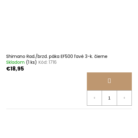
Shimano Rad./brzd. páka EF500 ľavé 3-k. čierne
Skladom
(1 ks)
Kód:
1716
€18,95