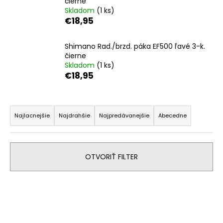
čierne
á
Skladom
(1 ks)
€18,95
j
s
Shimano Rad./brzd. páka EF500 ľavé 3-k.
ť
čierne
?
Skladom
(1 ks)
€18,95
R
a
HĽADAŤ
Najlacnejšie
Najdrahšie
Najpredávanejšie
Abecedne
d
e
n
O
OTVORIŤ FILTER
i
d
p
e
V
o
p
ý
r
r
p
ú
o