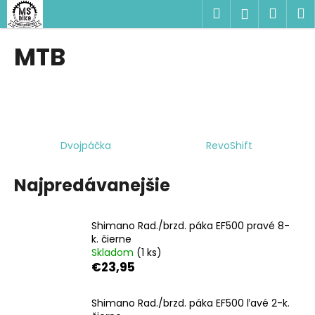
K
Prejsť
Hľadať
Náku
M
Prihlásen
na
o
obsah
Späť
Späť
košík
š
MTB
í
Č
k
o
p
o
Dvojpáčka
RevoShift
t
r
Najpredávanejšie
e
b
u
Shimano Rad./brzd. páka EF500 pravé 8-
j
k. čierne
Skladom
(1 ks)
e
€23,95
t
e
Shimano Rad./brzd. páka EF500 ľavé 2-k.
n