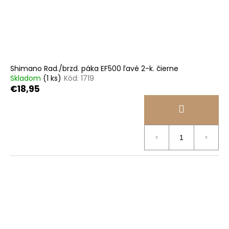
Shimano Rad./brzd. páka EF500 ľavé 2-k. čierne
Skladom
(1 ks)
Kód:
1719
€18,95