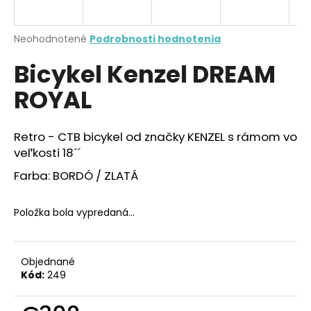
á
j
Priemerné
Neohodnotené
Podrobnosti hodnotenia
s
hodnotenie
Bicykel Kenzel DREAM
produktu
ť
je
?
ROYAL
0,0
z
5
hviezdičiek.
Retro - CTB bicykel od značky KENZEL s rámom vo
veľkosti 18´´
HĽADAŤ
Farba: BORDÓ / ZLATÁ
Položka bola vypredaná…
O
d
p
Objednané
o
Kód:
249
r
ú