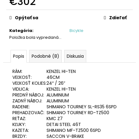
€302
č
a
Jednotková
m
cena:
Opýtať sa
Zdieľať
e
Kategória
:
Bicykle
Položka bola vypredaná…
REŤAZ
HG40
€17,95
Popis
Podobné (8)
Diskusia
RÁM:
KENZEL HI-TEN
VEĽKOSŤ:
46CM
VEĽKOSŤ KOLIES:
24″ / 26”
VIDLICA:
KENZEL HI-TEN
PREDNÝ NÁBOJ:
ALUMINIUM
ZADNÝ NÁBOJ:
ALUMINIUM
RADENIE:
SHIMANO TOURNEY SL-RS35 6SPD
PREHADZOVAČ:
SHIMANO TOURNEY RD-TZ500
REŤAZ:
KMC Z7
KĽUKY:
DETAI STEEL 46T
KAZETA:
SHIMANO MF-TZ500 6SPD
BRZDY:
SACCON V-BRAKE