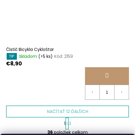
Čistič Bicykla CykloStar
Skladom
(>5 ks)
Kód:
2159
TIP
€8,90
NAČÍTAŤ 12 ĎALŠÍCH
S
1
3
t
O
r
36
položiek celkom