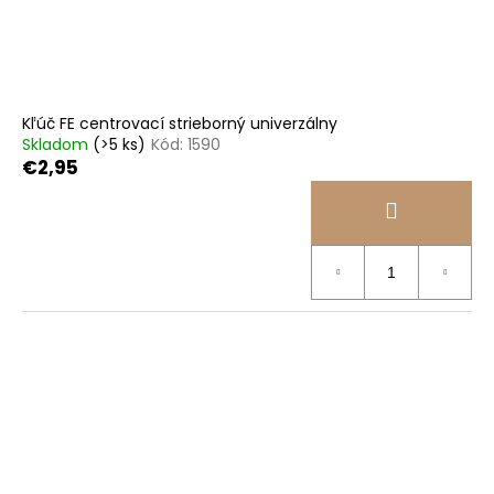
č
d
v
a
u
m
k
e
t
o
Kľúč FE centrovací strieborný univerzálny
KAZETA
v
Skladom
(>5 ks)
Kód:
1590
HG41
€2,95
7
€19,95