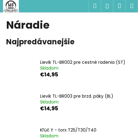
K
Prejsť
Hľadať
Náku
M
Prihlásen
na
o
obsah
Späť
Späť
košík
š
Náradie
í
Č
k
Najpredávanejšie
o
p
o
Lievik TL-BR002 pre cestné radenia (ST)
t
Skladom
r
€14,95
e
b
u
Lievik TL-BR003 pre brzd. páky (BL)
Skladom
j
€14,95
e
t
e
Kľúč Y - torx T25/T30/T40
n
Skladom