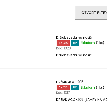
KAZETA HG41 7
REŤAZ HG40
e
€19,95
€17,95
n
OTVORIŤ FILTER
i
e
V
p
ý
r
Držiak svetla na nosič
p
o
Skladom
(1 ks)
AKCIA
TIP
i
d
Kód:
1320
s
u
Držiák svetla na nosič
p
k
r
t
o
o
d
v
u
DRŽIAK ACC-205
Skladom
(1 ks)
AKCIA
TIP
k
Kód:
1317
t
DRŽIAK ACC-205 (LAMPY NA VI
o