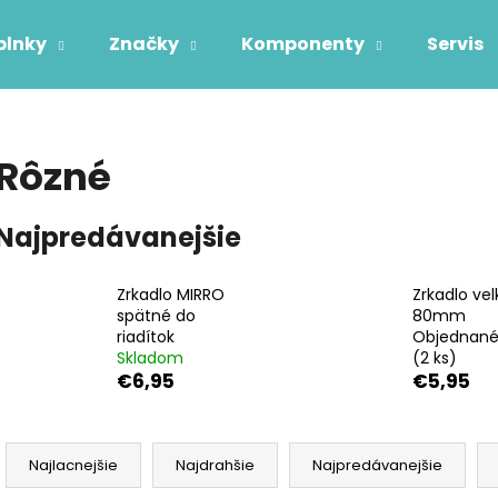
plnky
Značky
Komponenty
Servis
Čo potrebujete nájsť?
Rôzné
HĽADAŤ
Najpredávanejšie
Zrkadlo MIRRO
Zrkadlo vel
Odporúčame
spätné do
80mm
riadítok
Objednan
Skladom
(2 ks)
€6,95
€5,95
R
a
Najlacnejšie
Najdrahšie
Najpredávanejšie
d