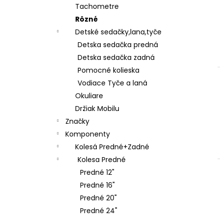
Tachometre
Rôzné
Detské sedačky,lana,tyče
Detska sedačka predná
Detska sedačka zadná
Pomocné kolieska
Vodiace Tyče a laná
Okuliare
Držiak Mobilu
Značky
Komponenty
Kolesá Predné+Zadné
Kolesa Predné
Predné 12"
Predné 16"
Predné 20"
Predné 24"