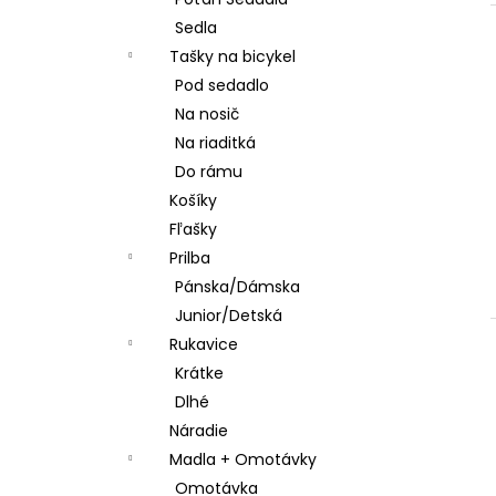
STRED TY501
Sedla
€28,95
Tašky na bicykel
Pod sedadlo
Na nosič
Na riaditká
Do rámu
Košíky
Fľašky
Prilba
Pánska/Dámska
Junior/Detská
Rukavice
Krátke
Dlhé
Náradie
Madla + Omotávky
Omotávka