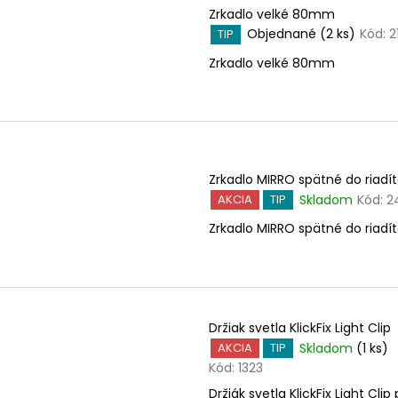
Zrkadlo velké 80mm
Objednané
(2 ks)
Kód:
2
TIP
Zrkadlo velké 80mm
Zrkadlo MIRRO spätné do riadí
Skladom
Kód:
2
AKCIA
TIP
Zrkadlo MIRRO spätné do riadí
Držiak svetla KlickFix Light Clip
Skladom
(1 ks)
AKCIA
TIP
Kód:
1323
Držiák svetla KlickFix Light Clip