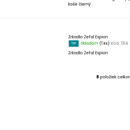
koše čierný
Zrkadlo Zefal Espion
Skladom
(1 ks)
Kód:
1314
TIP
Zrkadlo Zefal Espion
8
položiek celk
O
v
l
á
d
a
c
i