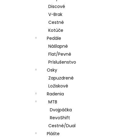
Discové
V-Brak
Cestné
Kotúče
Pedále
Nášlapné
Flat/Pevné
Príslušenstvo
Osky
Zapuzdrené
Ložiskové
Radenia
MTB
Dvojpáčka
RevoShift
Cestné/Dual
Plášte