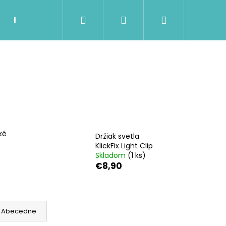
Hľadať
Prihlásenie
Nákupný
Kontakty
Možnosti dopravy a platby
Ob
košík
ké
Držiak svetla
KlickFix Light Clip
é
Skladom
(1 ks)
€8,90
Nasledujúce
Abecedne