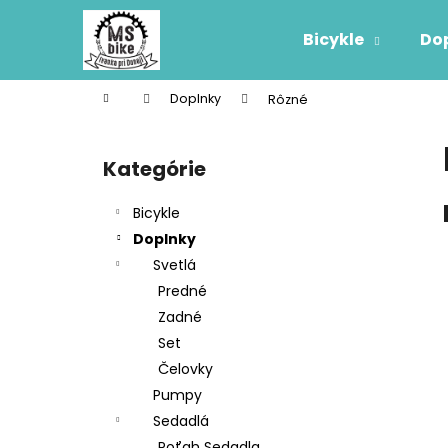
K
Prejsť
na
o
Bicykle
Do
obsah
Späť
Späť
š
do
do
í
Domov
Doplnky
Rôzné
k
obchodu
obchodu
B
o
Kategórie
Preskočiť
č
kategórie
n
Bicykle
ý
Doplnky
p
Svetlá
a
Predné
n
Zadné
e
Set
l
Čelovky
Pumpy
Sedadlá
Poťah Sedadla