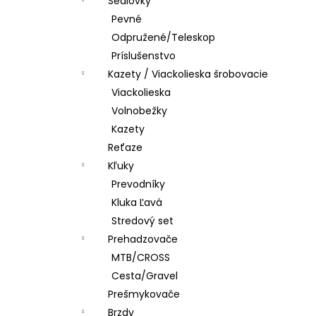
Sedlovky
Pevné
Odpružené/Teleskop
Príslušenstvo
Kazety / Viackolieska šrobovacie
Viackolieska
Volnobežky
Kazety
Reťaze
Kľuky
Prevodníky
Kluka Ľavá
Stredový set
Prehadzovače
MTB/CROSS
Cesta/Gravel
Prešmykovače
Brzdy