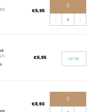
192
€5,95
tok
471
€6,95
DETAIL
to
€8,90
 pre