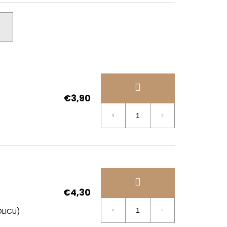
€3,90
€4,30
DLICU)