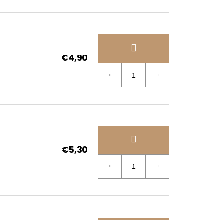
€4,90
€5,30