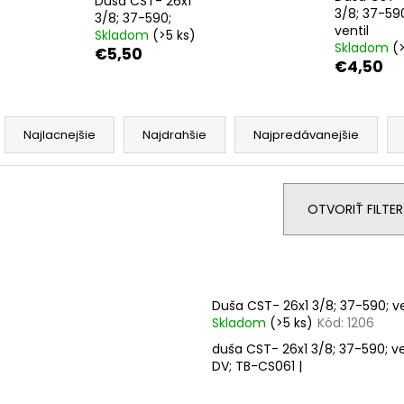
Duša CST- 26x1
KAZETA HG41 7
REŤAZ HG40
3/8; 37-59
3/8; 37-590;
€19,95
€17,95
ventil
Skladom
(>5 ks)
Skladom
(
€5,50
€4,50
R
a
Najlacnejšie
Najdrahšie
Najpredávanejšie
d
e
n
OTVORIŤ FILTER
i
e
V
p
ý
r
p
Duša CST- 26x1 3/8; 37-590; ve
o
Skladom
(>5 ks)
Kód:
1206
i
d
duša CST- 26x1 3/8; 37-590; ve
s
DV; TB-CS061 |
u
p
k
r