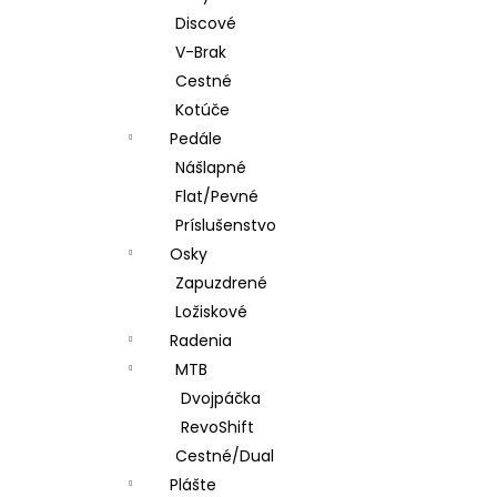
Discové
V-Brak
Cestné
Kotúče
Pedále
Nášlapné
Flat/Pevné
Príslušenstvo
Osky
Zapuzdrené
Ložiskové
Radenia
MTB
Dvojpáčka
RevoShift
Cestné/Dual
Plášte