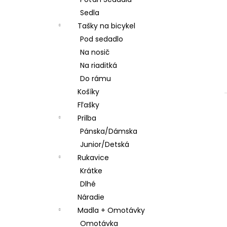
STRED TY501
Sedla
€28,95
Tašky na bicykel
Pod sedadlo
Na nosič
Na riaditká
Do rámu
Košíky
Fľašky
Prilba
Pánska/Dámska
Junior/Detská
Rukavice
Krátke
Dlhé
Náradie
Madla + Omotávky
Omotávka