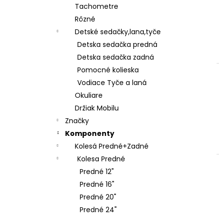
Tachometre
Rôzné
Detské sedačky,lana,tyče
Detska sedačka predná
Detska sedačka zadná
Pomocné kolieska
Vodiace Tyče a laná
Okuliare
Držiak Mobilu
Značky
Komponenty
Kolesá Predné+Zadné
Kolesa Predné
Predné 12"
Predné 16"
Predné 20"
Predné 24"