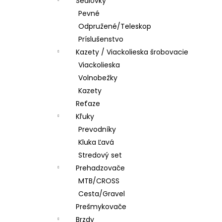
Sedlovky
Pevné
Odpružené/Teleskop
Príslušenstvo
Kazety / Viackolieska šrobovacie
Viackolieska
Volnobežky
Kazety
Reťaze
Kľuky
Prevodníky
Kluka Ľavá
Stredový set
Prehadzovače
MTB/CROSS
Cesta/Gravel
Prešmykovače
Brzdy