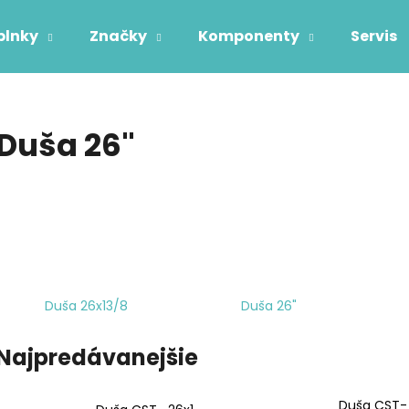
plnky
Značky
Komponenty
Servis
Čo potrebujete nájsť?
Duša 26"
HĽADAŤ
Odporúčame
Duša 26x13/8
Duša 26"
Najpredávanejšie
Duša CST- 