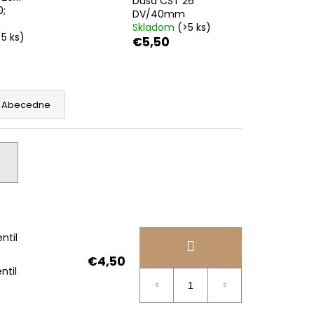
Duša CST 26"
0;
DV/40mm
Skladom
(>5 ks)
>5 ks)
€5,50
Abecedne
ntil
€4,50
ntil