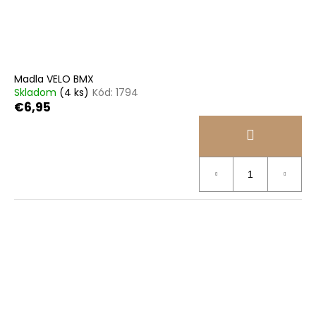
č
d
v
a
u
m
k
e
t
o
Madla VELO BMX
BICYKEL
v
Skladom
(4 ks)
Kód:
1794
AUTHOR
€6,95
SOLUTION
2026
€620,10
Pôvodne:
€689