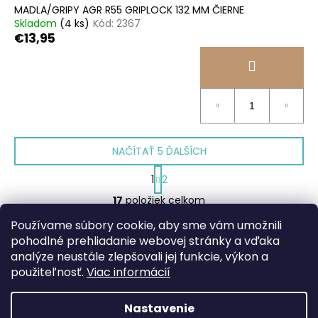
MADLA/GRIPY AGR R55 GRIPLOCK 132 MM ČIERNE
Skladom
(4 ks)
Kód:
2367
€13,95
NAČÍTAŤ 5 ĎALŠÍCH
S
1
2
t
O
r
17
položiek celkom
v
á
HORE
l
n
Používame súbory cookie, aby sme vám umožnili
k
á
pohodlné prehliadanie webovej stránky a vďaka
o
d
analýze neustále zlepšovali jej funkcie, výkon a
Z
v
a
použiteľnosť.
Viac informácií
a
á
c
Facebook
web ms bike
n
p
i
i
Nastavenie