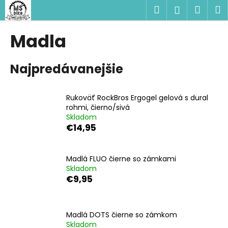
K
Prejsť
Hľadať
Náku
M
Prihlásen
na
o
obsah
Späť
Späť
košík
š
Madla
í
Č
k
Najpredávanejšie
o
p
o
Rukoväť RockBros Ergogel gelová s dural
t
rohmi, čierno/sivá
Skladom
r
€14,95
e
b
u
Madlá FLUO čierne so zámkami
Skladom
j
€9,95
e
t
e
Madlá DOTS čierne so zámkom
n
Skladom