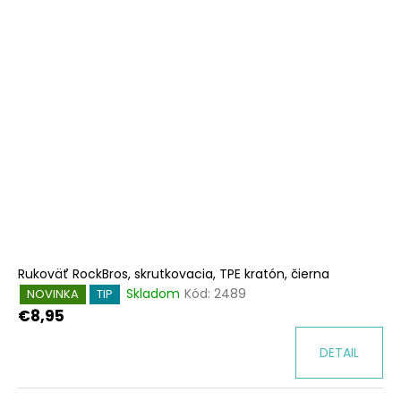
Rukoväť RockBros, skrutkovacia, TPE kratón, čierna
Skladom
Kód:
2489
NOVINKA
TIP
€8,95
DETAIL