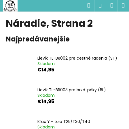
K
Prejsť
Hľadať
Náku
M
Prihlásen
na
o
obsah
Späť
Späť
košík
š
Náradie
, Strana 2
í
Č
k
Najpredávanejšie
o
p
o
Lievik TL-BR002 pre cestné radenia (ST)
t
Skladom
r
€14,95
e
b
u
Lievik TL-BR003 pre brzd. páky (BL)
Skladom
j
€14,95
e
t
e
Kľúč Y - torx T25/T30/T40
n
Skladom