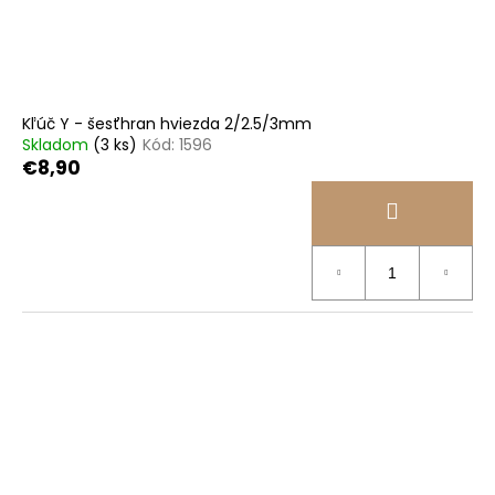
č
d
v
a
u
m
k
e
t
o
Kľúč Y - šesťhran hviezda 2/2.5/3mm
BICYKEL
v
Skladom
(3 ks)
Kód:
1596
AUTHOR
€8,90
LINEA
2026
€494,10
Pôvodne:
€549