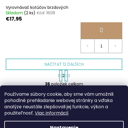
Vyrovnávač kotúčov brzdových
Skladom
(2 ks)
Kód:
1608
€17,95
NAČÍTAŤ 12 ĎALŠÍCH
S
1
2
3
t
O
r
36
položiek celkom
v
á
HORE
l
n
Používame súbory cookie, aby sme vám umožnili
k
á
pohodlné prehliadanie webovej stránky a vďaka
o
d
analýze neustále zlepšovali jej funkcie, výkon a
Z
v
a
použiteľnosť.
Viac informácií
a
á
c
Facebook
web ms bike
n
p
i
i
Nastavenie