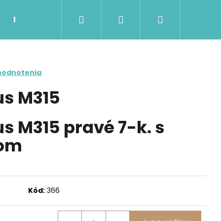
Hľadať
Prihlásenie
Nákupný
Kontakty
Možnosti dopravy a platby
Ob
košík
hodnotenia
us M315
s M315 pravé 7-k. s
ľom
Nasledujúce
Kód:
366