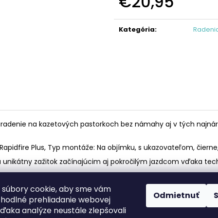
€20,95
KAZETA HG41 7
REŤAZ HG40
Jednotková
€19,95
€17,95
cena:
Kategória
:
Radeni
adenie na kazetových pastorkoch bez námahy aj v tých najnáro
Rapidfire Plus, Typ montáže: Na objímku, s ukazovateľom, čierne, M
náša unikátny zažitok začínajúcim aj pokročilým jazdcom vďaka
 súbory cookie, aby sme vám
Odmietnuť
ohodlné prehliadanie webovej
Facebook
web ms bike
vďaka analýze neustále zlepšovali