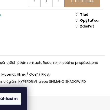
DO KOŠÍKA
Tlač
a
Opýtať sa
Zdieľať
čnejších podmienkach. Radenie je ideálne prispôsobené
ateriál: Hliník / Oceľ / Plast
 technológiám HYPERDRIVE alebo SHIMANO SHADOW RD
Súhlasím