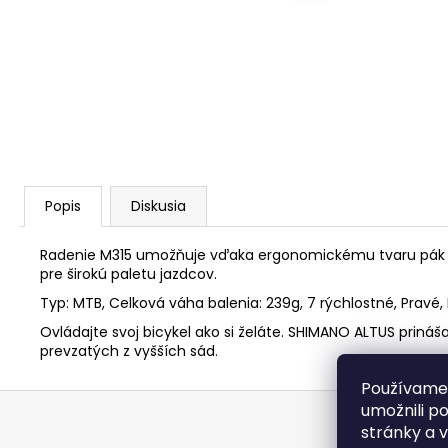
STRED TY501
€28,95
Popis
Diskusia
Radenie M315 umožňuje vďaka ergonomickému tvaru pák r
pre širokú paletu jazdcov.
Typ: MTB, Celková váha balenia: 239g, 7 rýchlostné, Pravé, 
Ovládajte svoj bicykel ako si želáte. SHIMANO ALTUS pri
prevzatých z vyšších sád.
Používame
Z
umožnili p
á
stránky a 