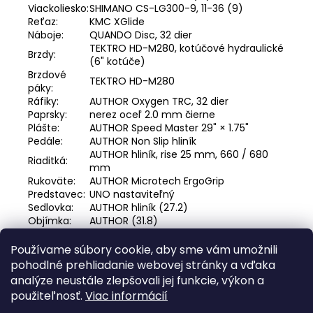
Viackoliesko:
SHIMANO CS-LG300-9, 11-36 (9)
Reťaz:
KMC XGlide
Náboje:
QUANDO Disc, 32 dier
TEKTRO HD-M280, kotúčové hydraulické
Brzdy:
(6" kotúče)
Brzdové
TEKTRO HD-M280
páky:
Ráfiky:
AUTHOR Oxygen TRC, 32 dier
Paprsky:
nerez oceľ 2.0 mm čierne
Plášte:
AUTHOR Speed Master 29" × 1.75"
Pedále:
AUTHOR Non Slip hliník
AUTHOR hliník, rise 25 mm, 660 / 680
Riaditká:
mm
Rukoväte:
AUTHOR Microtech ErgoGrip
Predstavec:
UNO nastaviteľný
Sedlovka:
AUTHOR hliník (27.2)
Objímka:
AUTHOR (31.8)
Sedlo:
AUTHOR Fenix
Počet
Používame súbory cookie, aby sme vám umožnili
18
rýchlostí:
pohodlné prehliadanie webovej stránky a vďaka
analýze neustále zlepšovali jej funkcie, výkon a
Z
použiteľnosť.
Viac informácií
á
Facebook
web ms bike