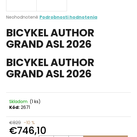
á
j
Priemerné
Neohodnotené
Podrobnosti hodnotenia
s
hodnotenie
BICYKEL AUTHOR
produktu
ť
je
?
GRAND ASL 2026
0,0
z
5
hviezdičiek.
BICYKEL AUTHOR
GRAND ASL 2026
HĽADAŤ
O
Skladom
(1 ks)
d
Kód:
2671
p
o
€829
–10 %
r
€746,10
ú