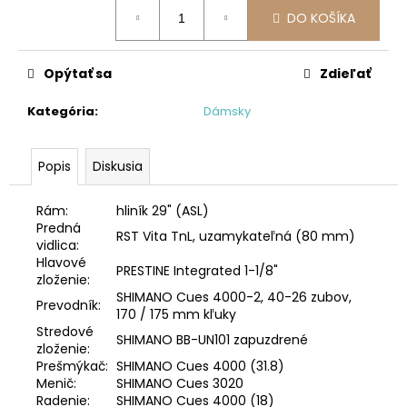
č
Jednotková
DO KOŠÍKA
a
cena:
m
e
Opýtať sa
Zdieľať
Kategória
:
Dámsky
STRED
TY501
€28,95
Popis
Diskusia
Rám:
hliník 29" (ASL)
Predná
RST Vita TnL, uzamykateľná (80 mm)
vidlica:
Hlavové
PRESTINE Integrated 1-1/8"
zloženie:
SHIMANO Cues 4000-2, 40-26 zubov,
Prevodník:
170 / 175 mm kľuky
Stredové
SHIMANO BB-UN101 zapuzdrené
zloženie:
Prešmýkač:
SHIMANO Cues 4000 (31.8)
Menič:
SHIMANO Cues 3020
Radenie:
SHIMANO Cues 4000 (18)