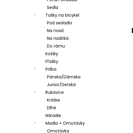
STRED TY501
Sedla
€28,95
Tašky na bicykel
Pod sedadlo
Na nosič
Na riaditká
Do rámu
Košíky
Fľašky
Prilba
Pánska/Dámska
Junior/Detská
Rukavice
Krátke
Dlhé
Náradie
Madla + Omotávky
Omotávka