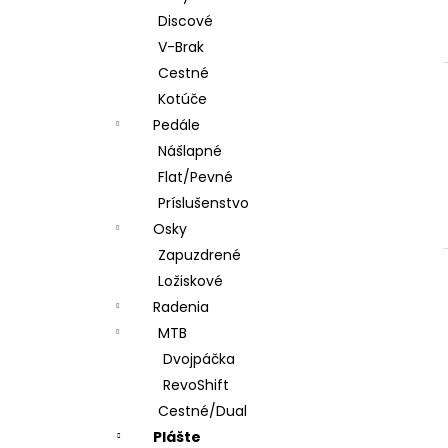
Discové
V-Brak
Cestné
Kotúče
Pedále
Nášlapné
Flat/Pevné
Príslušenstvo
Osky
Zapuzdrené
Ložiskové
Radenia
MTB
Dvojpáčka
RevoShift
Cestné/Dual
Plášte