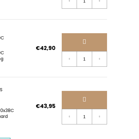
0C
€42,90
0C
5g
US
€43,95
00x38C
uard