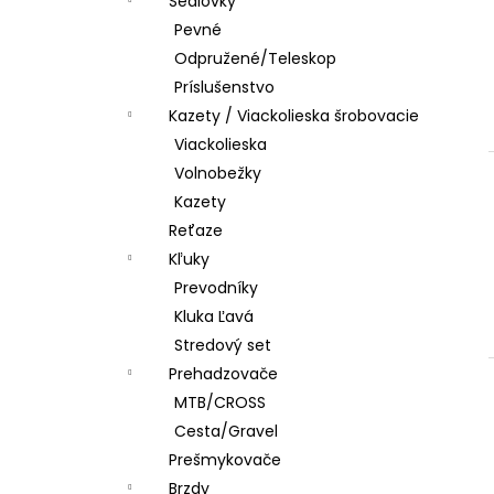
Sedlovky
Pevné
Odpružené/Teleskop
Príslušenstvo
Kazety / Viackolieska šrobovacie
Viackolieska
Volnobežky
Kazety
Reťaze
Kľuky
Prevodníky
Kluka Ľavá
Stredový set
Prehadzovače
MTB/CROSS
Cesta/Gravel
Prešmykovače
Brzdy