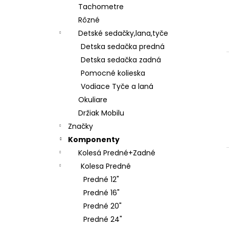
Tachometre
Rôzné
Detské sedačky,lana,tyče
Detska sedačka predná
Detska sedačka zadná
Pomocné kolieska
Vodiace Tyče a laná
Okuliare
Držiak Mobilu
Značky
Komponenty
Kolesá Predné+Zadné
Kolesa Predné
Predné 12"
Predné 16"
Predné 20"
Predné 24"