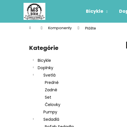
K
Prejsť
na
o
Bicykle
Do
obsah
Späť
Späť
š
do
do
í
Domov
Komponenty
Plášte
k
obchodu
obchodu
B
o
Kategórie
Preskočiť
č
kategórie
n
Bicykle
ý
Doplnky
p
Svetlá
a
Predné
n
Zadné
e
Set
l
Čelovky
Pumpy
Sedadlá
Poťah Sedadla