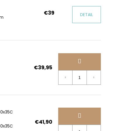
€39
DETAIL
mm
€39,95
00x35C
€41,90
00x35C