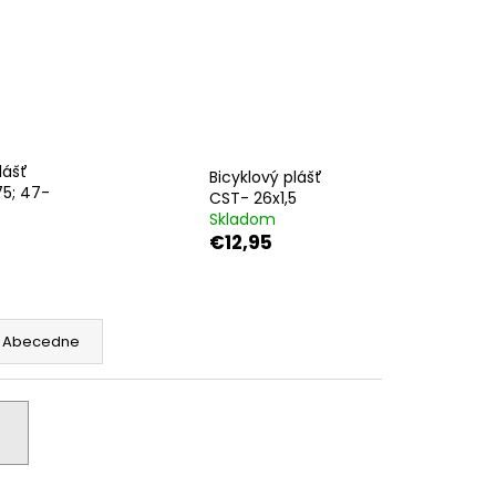
lášť
Bicyklový plášť
75; 47-
CST- 26x1,5
Skladom
€12,95
Abecedne