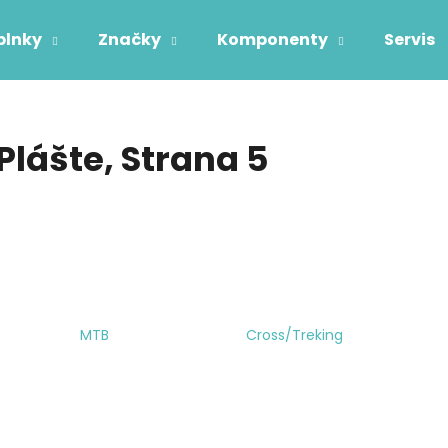
plnky
Značky
Komponenty
Servis
Čo potrebujete nájsť?
Plášte
, Strana 5
HĽADAŤ
Odporúčame
MTB
Cross/Treking