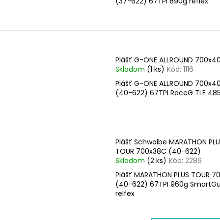
(37-622) 67TPI 890g reflex
Plášť G-ONE ALLROUND 700x4
Skladom
(1 ks)
Kód:
1116
Plášť G-ONE ALLROUND 700x4
(40-622) 67TPI RaceG TLE 48
Plášť Schwalbe MARATHON PL
TOUR 700x38C (40-622)
Skladom
(2 ks)
Kód:
2286
Plášť MARATHON PLUS TOUR 7
(40-622) 67TPI 960g SmartG
relfex