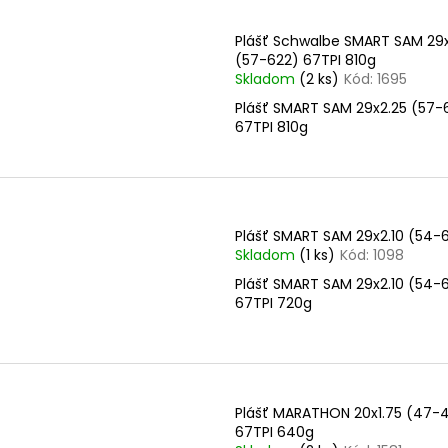
V
p
ý
r
Plášť Schwalbe SMART SAM 29x
p
(57-622) 67TPI 810g
o
i
Skladom
(2 ks)
Kód:
1695
d
s
Plášť SMART SAM 29x2.25 (57-
u
p
67TPI 810g
k
r
t
o
o
d
v
u
Plášť SMART SAM 29x2.10 (54-
Skladom
(1 ks)
Kód:
1098
k
t
Plášť SMART SAM 29x2.10 (54-
67TPI 720g
o
v
Plášť MARATHON 20x1.75 (47-
67TPI 640g