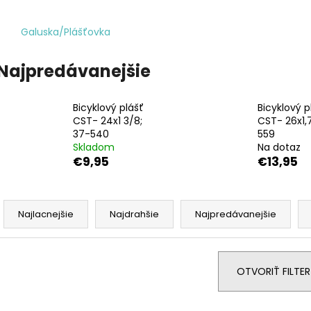
KAZETA HG41 7
REŤAZ HG40
€19,95
€17,95
Galuska/Plášťovka
Najpredávanejšie
Bicyklový plášť
Bicyklový p
CST- 24x1 3/8;
CST- 26x1,
37-540
559
Skladom
Na dotaz
€9,95
€13,95
R
a
Najlacnejšie
Najdrahšie
Najpredávanejšie
d
e
n
OTVORIŤ FILTER
i
e