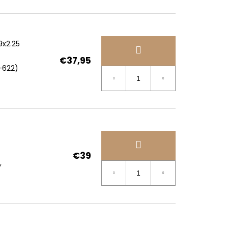
9x2.25
€37,95
-622)
€39
,