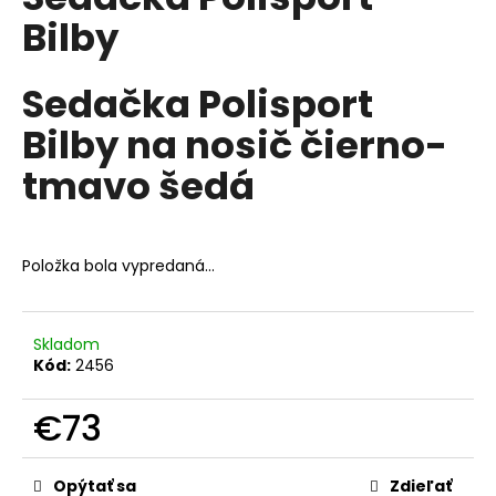
je
á
Bilby
0,0
z
j
5
s
hviezdičiek.
Sedačka Polisport
ť
Bilby na nosič čierno-
?
tmavo šedá
HĽADAŤ
Položka bola vypredaná…
Skladom
O
Kód:
2456
d
p
€73
o
r
Jednotková
ú
cena:
Opýtať sa
Zdieľať