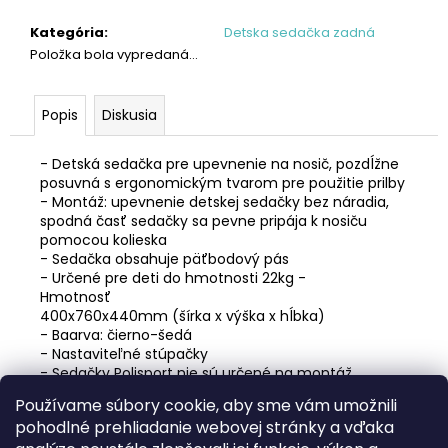
č
a
Kategória
:
Detska sedačka zadná
m
Položka bola vypredaná…
e
Popis
Diskusia
BICYKEL
AUTHOR
IMPULSE
- Detská sedačka pre upevnenie na nosič, pozdĺžne
ASL
posuvná s ergonomickým tvarom pre použitie prilby
2026
- Montáž: upevnenie detskej sedačky bez náradia,
€566,10
spodná časť sedačky sa pevne pripája k nosiču
Pôvodne:
pomocou kolieska
€629
- Sedačka obsahuje päťbodový pás
- Určené pre deti do hmotnosti 22kg
-
Hmotnosť
400x760x440mm (šírka x výška x hĺbka)
- Baarva: čierno-šedá
- Nastaviteľné stúpačky
- Sedačky Polisport nie sú určené na montáž
karbónových a celoodpružených rámov
Používame súbory cookie, aby sme vám umožnili
- Návod na použitie je súčasťou balenia
pohodlné prehliadanie webovej stránky a vďaka