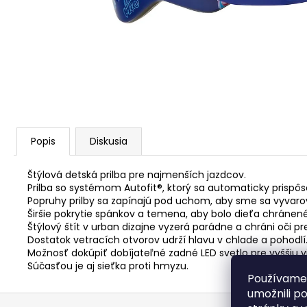
STRED TY501
€28,95
Popis
Diskusia
Štýlová detská prilba pre najmenších jazdcov.
Prilba so systémom Autofit®, ktorý sa automaticky prispôso
Popruhy prilby sa zapínajú pod uchom, aby sme sa vyvarov
Širšie pokrytie spánkov a temena, aby bolo dieťa chránené
Štýlový štít v urban dizajne vyzerá parádne a chráni oči p
Dostatok vetracích otvorov udrží hlavu v chlade a pohodlí
Možnosť dokúpiť dobíjateľné zadné LED svetlo pre vyššiu v
Súčasťou je aj sieťka proti hmyzu.
Používame
umožnili p
Z