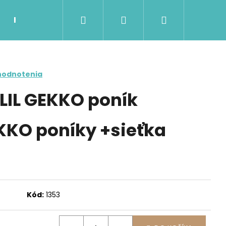
Hľadať
Prihlásenie
Nákupný
Kontakty
Možnosti dopravy a platby
Ob
košík
hodnotenia
 LIL GEKKO poník
EKKO poníky +sieťka
Nasledujúce
Kód:
1353