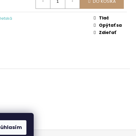
DO KOŠÍKA
Tlač
Detská
Opýtať sa
Zdieľať
Súhlasím