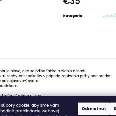
€35
KAZETA HG41 7
REŤAZ HG40
Jednotková
€19,95
€17,95
cena:
Kategória
:
Junior/
buje hlave, čím sa prilba ľahko a rýchlo nasadí.
ali zachyteniu pokožky v prípade zapínania prilby pod bradou.
 pri objavovaní sveta.
red slnkom.
.
iditeľnosť v šere a tme.
 súbory cookie, aby sme vám
Odmietnuť
ohodlné prehliadanie webovej