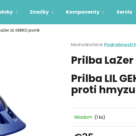
plnky
Značky
Komponenty
Servis
 LaZer LIL GEKKO poník
Čo potrebujete nájsť?
Priemerné
Neohodnotené
Podrobnosti 
hodnotenie
Prilba LaZer
produktu
HĽADAŤ
je
0,0
z
Prilba LIL G
5
Odporúčame
hviezdičiek.
proti hmyzu
Skladom
(1 ks)