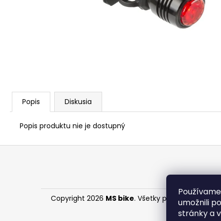
STRED TY501
€28,95
Popis
Diskusia
Popis produktu nie je dostupný
Z
á
p
ä
Používame
Copyright 2026
MS bike
. Všetky práva vyhradené
t
umožnili p
i
stránky a 