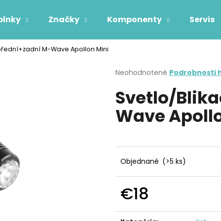
plnky
Značky
Komponenty
Servis
 přední+zadní M-Wave Apollon Mini
Čo potrebujete nájsť?
Priemerné
Neohodnotené
Podrobnosti 
hodnotenie
Svetlo/Blik
produktu
HĽADAŤ
je
Wave Apollo
0,0
z
5
Odporúčame
hviezdičiek.
Objednané
(>5 ks)
€18
Jednotková
cena: