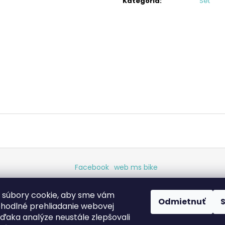
Kategória
:
Set
KAZETA HG41 7
REŤAZ HG40
€19,95
€17,95
Facebook
web ms bike
 súbory cookie, aby sme vám
Odmietnuť
.
ohodlné prehliadanie webovej
vďaka analýze neustále zlepšovali