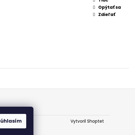
Opýtať sa
Zdieľať
Súhlasím
Vytvoril Shoptet