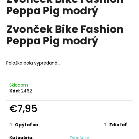
je
á
Peppa Pig modrý
0,0
z
j
5
s
hviezdičiek.
Zvonček Bike Fashion
ť
Peppa Pig modrý
?
Položka bola vypredaná…
HĽADAŤ
Skladom
Kód:
2462
O
d
€7,95
p
Jednotková
o
cena:
Opýtať sa
Zdieľať
r
ú
Kategória
:
Zvončeky