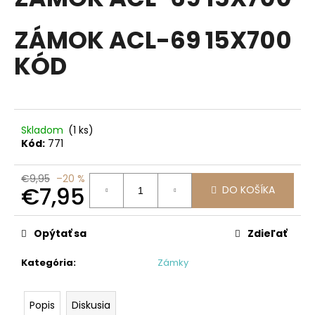
je
á
0,0
z
ZÁMOK ACL-69 15X700
j
5
s
hviezdičiek.
KÓD
ť
?
Skladom
(1 ks)
Kód:
771
HĽADAŤ
€9,95
–20 %
€7,95
DO KOŠÍKA
Jednotková
O
cena:
Opýtať sa
Zdieľať
d
p
Kategória
:
Zámky
o
r
ú
Popis
Diskusia