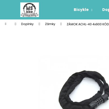
K
Prejsť
na
o
Bicykle
Do
obsah
Späť
Späť
š
do
do
í
Domov
Doplnky
Zámky
ZÁMOK ACHL-40 4x900 KÓD
k
obchodu
obchodu