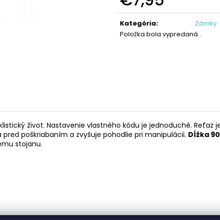
KAZETA HG41 7
REŤAZ HG40
Jednotková
€19,95
€17,95
cena:
Kategória
:
Zámky
Položka bola vypredaná…
istický život. Nastavenie vlastného kódu je jednoduché. Reťaz j
pred poškriabaním a zvyšuje pohodlie pri manipulácii.
Dĺžka 9
emu stojanu.
.
oduché. Predvolený továrenský kód je 00000. Pre nastavenie nov