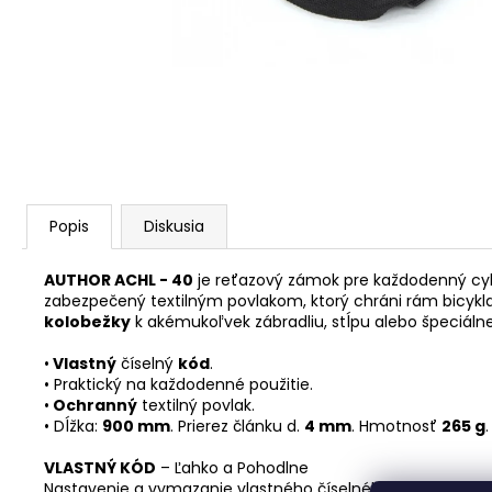
STRED TY501
€28,95
Popis
Diskusia
AUTHOR ACHL - 40
je reťazový zámok pre každodenný cykl
zabezpečený textilným povlakom, ktorý chráni rám bicykla 
kolobežky
k akémukoľvek zábradliu, stĺpu alebo špeciáln
•
Vlastný
číselný
kód
.
• Praktický na každodenné použitie.
•
Ochranný
textilný povlak.
• Dĺžka:
900 mm
. Prierez článku d.
4 mm
. Hmotnosť
265 g
VLASTNÝ KÓD
– Ľahko a Pohodlne
Nastavenie a vymazanie vlastného číselného kódu je jedn