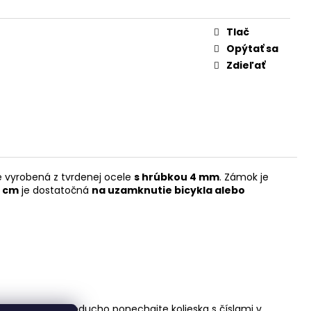
Tlač
Opýtať sa
Zdieľať
e vyrobená z tvrdenej ocele
s hrúbkou 4 mm
. Zámok je
0 cm
je dostatočná
na uzamknutie bicykla alebo
ého kódu, jednoducho ponechajte kolieska s číslami v