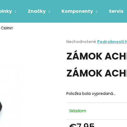
plnky
Značky
Komponenty
Servis
 ČIERNY
Čo potrebujete nájsť?
Priemerné
Neohodnotené
Podrobnosti 
hodnotenie
ZÁMOK ACHL
produktu
HĽADAŤ
je
0,0
z
ZÁMOK ACHL
5
Odporúčame
hviezdičiek.
Položka bola vypredaná…
Skladom
€7,95