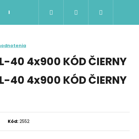
Hľadať
Prihlásenie
Nákupný
Kontakty
Možnosti dopravy a platby
Ob
košík
hodnotenia
-40 4x900 KÓD ČIERNY
-40 4x900 KÓD ČIERNY
Nasledujúce
Kód:
2552