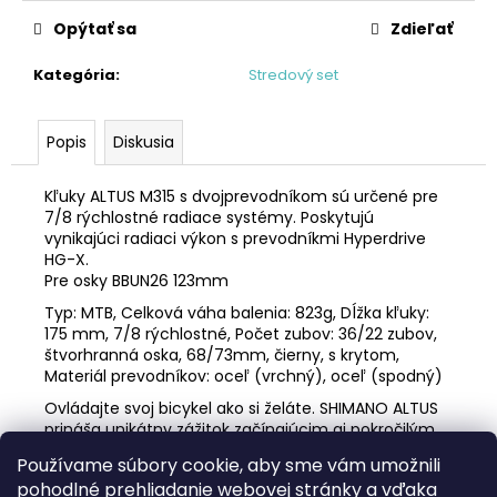
č
a
Opýtať sa
Zdieľať
m
e
Kategória
:
Stredový set
BICYKEL
Popis
Diskusia
AUTHOR
SOLUTION
2026
Kľuky ALTUS M315 s dvojprevodníkom sú určené pre
7/8 rýchlostné radiace systémy. Poskytujú
€620,10
vynikajúci radiaci výkon s prevodníkmi Hyperdrive
Pôvodne:
HG-X.
€689
Pre osky BBUN26 123mm
Typ: MTB, Celková váha balenia: 823g, Dĺžka kľuky:
175 mm, 7/8 rýchlostné, Počet zubov: 36/22 zubov,
štvorhranná oska, 68/73mm, čierny, s krytom,
Materiál prevodníkov: oceľ (vrchný), oceľ (spodný)
Ovládajte svoj bicykel ako si želáte. SHIMANO ALTUS
prináša unikátny zážitok začínajúcim aj pokročilým
jazdcom vďaka technológiám HYPERDRIVE alebo
Používame súbory cookie, aby sme vám umožnili
SHIMANO SHADOW RD prevzatých z vyšších sád.
pohodlné prehliadanie webovej stránky a vďaka