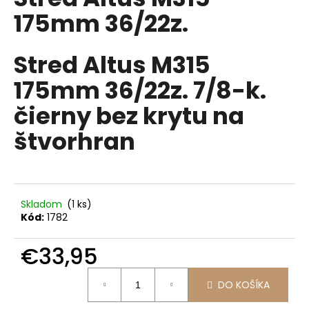
je
á
175mm 36/22z.
0,0
z
j
5
s
hviezdičiek.
Stred Altus M315
ť
175mm 36/22z. 7/8-k.
?
čierny bez krytu na
štvorhran
HĽADAŤ
Skladom
(1 ks)
O
Kód:
1782
d
p
€33,95
o
Jednotková
r
DO KOŠÍKA
cena:
ú