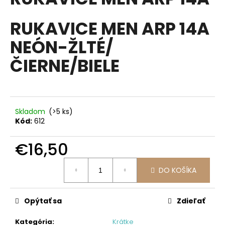
je
á
0,0
z
RUKAVICE MEN ARP 14A
j
5
s
hviezdičiek.
NEÓN-ŽLTÉ/
ť
ČIERNE/BIELE
?
Skladom
(>5 ks)
HĽADAŤ
Kód:
612
€16,50
O
Jednotková
d
DO KOŠÍKA
cena:
p
o
Opýtať sa
Zdieľať
r
ú
Kategória
:
Krátke