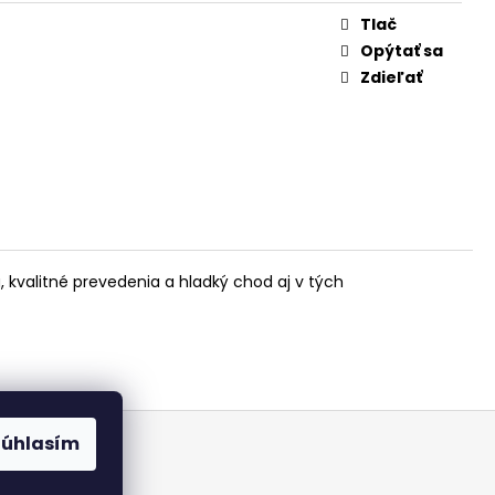
Tlač
Opýtať sa
Zdieľať
 kvalitné prevedenia a hladký chod aj v tých
Súhlasím