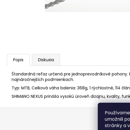
STRED TY501
€28,95
Popis
Diskusia
Štandardná reťaz určená pre jednoprevodníkové pohony. Po
najnáročnejších podmienkach.
Typ: MTB, Celková váha balenia: 368g, 1 rýchlostné, 114 člá
SHIMANO NEXUS prináša vysokú úroveň dizajnu, kvality, funk
Z
Používame
á
umožnili p
p
stránky a 