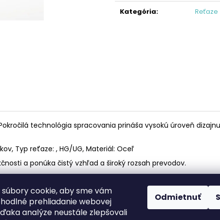
KAZETA HG41 7
REŤAZ HG40
cena:
Kategória
:
Reťaze
€19,95
€17,95
kročilá technológia spracovania prináša vysokú úroveň dizajnu,
nkov, Typ reťaze: , HG/UG, Materiál: Oceľ
čnosti a ponúka čistý vzhľad a široký rozsah prevodov.
 súbory cookie, aby sme vám
Odmietnuť
ohodlné prehliadanie webovej
Facebook
web ms bike
vďaka analýze neustále zlepšovali