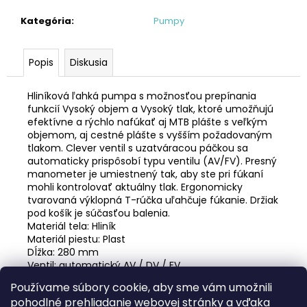
č
a
Kategória
:
Pumpy
m
e
Popis
Diskusia
KAZETA
Hliníková ľahká pumpa s možnosťou prepínania
HG41
funkcií Vysoký objem a Vysoký tlak, ktoré umožňujú
7
efektívne a rýchlo nafúkať aj MTB plášte s veľkým
€19,95
objemom, aj cestné plášte s vyšším požadovaným
tlakom. Clever ventil s uzatváracou páčkou sa
automaticky prispôsobí typu ventilu (AV/FV). Presný
manometer je umiestnený tak, aby ste pri fúkaní
mohli kontrolovať aktuálny tlak. Ergonomicky
tvarovaná výklopná T-rúčka uľahčuje fúkanie. Držiak
pod košík je súčasťou balenia.
Materiál tela: Hliník
Materiál piestu: Plast
Dĺžka: 280 mm
Ventil: automatický AV / DV / FV
Maximálny tlak: 120 PSI / 8,30 BAR
Používame súbory cookie, aby sme vám umožnili
Váha: 164g
pohodlné prehliadanie webovej stránky a vďaka