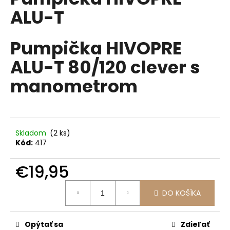
je
á
ALU-T
0,0
z
j
5
s
hviezdičiek.
Pumpička HIVOPRE
ť
ALU-T 80/120 clever s
?
manometrom
HĽADAŤ
Skladom
(2 ks)
Kód:
417
O
€19,95
d
p
Jednotková
DO KOŠÍKA
cena:
o
r
ú
Opýtať sa
Zdieľať