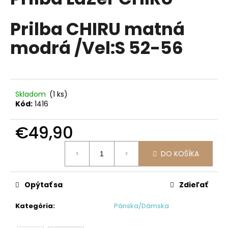
je
á
0,0
z
Prilba CHIRU matná
j
5
s
hviezdičiek.
modrá /Vel:S 52-56
ť
?
Skladom
(1 ks)
Kód:
1416
HĽADAŤ
€49,90
Jednotková
DO KOŠÍKA
cena:
O
d
p
Opýtať sa
Zdieľať
o
r
Kategória
:
Pánska/Dámska
ú