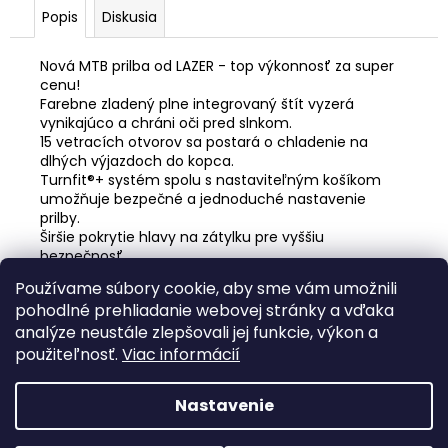
č
Popis
Diskusia
a
m
e
Nová MTB prilba od LAZER - top výkonnosť za super
cenu!
Farebne zladený plne integrovaný štít vyzerá
vynikajúco a chráni oči pred slnkom.
KAZETA
15 vetracích otvorov sa postará o chladenie na
SRAM
XG1275
dlhých výjazdoch do kopca.
12
Turnfit®+ systém spolu s nastaviteľným košíkom
10-
umožňuje bezpečné a jednoduché nastavenie
50Z
prilby.
Širšie pokrytie hlavy na zátylku pre vyššiu
€244
bezpečnosť.
Možnosť dokúpiť zadné svetlo pre zvýšenie
Používame súbory cookie, aby sme vám umožnili
viditeľnosti v šere a tme.
pohodlné prehliadanie webovej stránky a vďaka
analýze neustále zlepšovali jej funkcie, výkon a
Z
použiteľnosť.
Viac informácií
á
Facebook
web ms bike
p
Nastavenie
ä
Vytvoril Shoptet