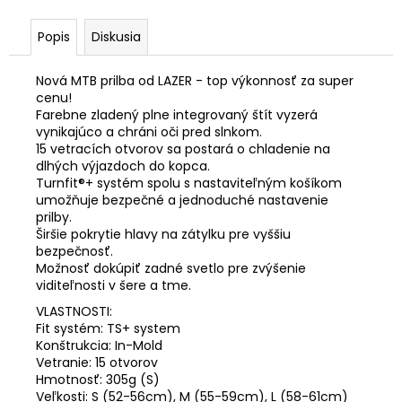
č
a
Popis
Diskusia
m
e
Nová MTB prilba od LAZER - top výkonnosť za super
cenu!
BICYKEL
Farebne zladený plne integrovaný štít vyzerá
AUTHOR
vynikajúco a chráni oči pred slnkom.
GRAND
15 vetracích otvorov sa postará o chladenie na
ASL
dlhých výjazdoch do kopca.
2026
Turnfit®+ systém spolu s nastaviteľným košíkom
€746,10
umožňuje bezpečné a jednoduché nastavenie
Pôvodne:
prilby.
€829
Širšie pokrytie hlavy na zátylku pre vyššiu
bezpečnosť.
Možnosť dokúpiť zadné svetlo pre zvýšenie
viditeľnosti v šere a tme.
VLASTNOSTI:
Fit systém: TS+ system
Konštrukcia: In-Mold
Vetranie: 15 otvorov
Hmotnosť: 305g (S)
Veľkosti: S (52-56cm), M (55-59cm), L (58-61cm)