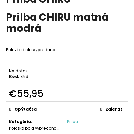
je
á
0,0
z
Prilba CHIRU matná
j
5
s
hviezdičiek.
modrá
ť
?
Položka bola vypredaná…
HĽADAŤ
Na dotaz
Kód:
453
€55,95
O
d
Jednotková
cena:
p
Opýtať sa
Zdieľať
o
r
Kategória
:
Prilba
ú
Položka bola vypredaná…