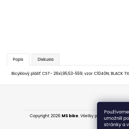
STRED TY501
€28,95
Popis
Diskusia
Bicyklový plášť CST- 26x1,95;53-559; vzor C1040N; BLACK T
Z
á
p
ä
Používame
Copyright 2026
MS bike
. Všetky práva vyhradené
t
umožnili p
i
stránky a 