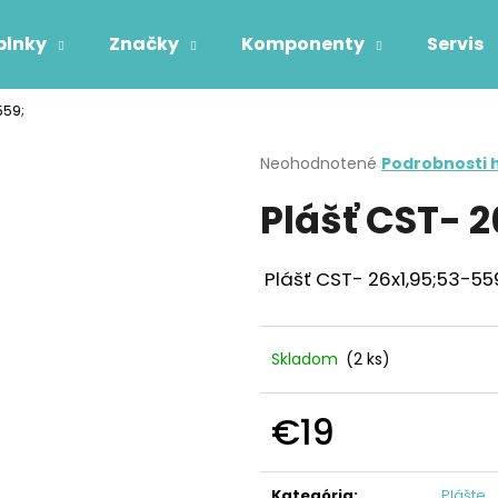
plnky
Značky
Komponenty
Servis
559;
Čo potrebujete nájsť?
Priemerné
Neohodnotené
Podrobnosti 
hodnotenie
Plášť CST- 
produktu
HĽADAŤ
je
0,0
z
Plášť CST- 26x1,95;53-55
5
Odporúčame
hviezdičiek.
Skladom
(2 ks)
€19
Jednotková
cena:
Kategória
:
Plášte