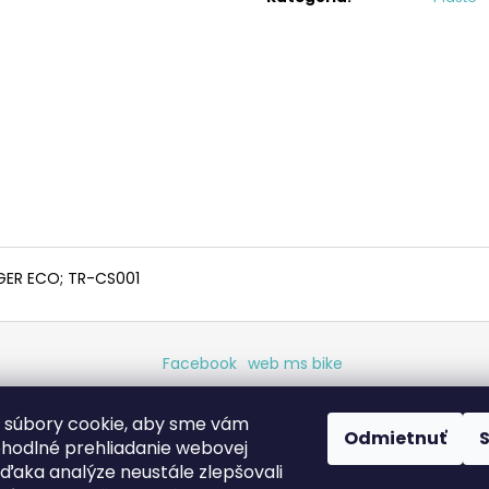
KAZETA HG41 7
REŤAZ HG40
€19,95
€17,95
IGER ECO; TR-CS001
Facebook
web ms bike
 súbory cookie, aby sme vám
Odmietnuť
.
ohodlné prehliadanie webovej
vďaka analýze neustále zlepšovali