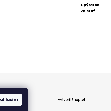
Opýtať sa
Zdieľať
Súhlasím
Vytvoril Shoptet