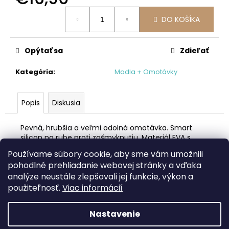
č
a
Jednotková
DO KOŠÍKA
cena:
m
e
Opýtať sa
Zdieľať
PRILBA
Kategória
:
Madla + Omotávky
VENTO
INMOLD
LED
USB
Popis
Diskusia
ŠEDÁ/
ČIERNA
Pevná, hrubšia a veľmi odolná omotávka. Smart
€45,95
silicon na rube proti zošmyknutiu. Materiál EVA s
extra gélom pre zvýšený komfort.
Používame súbory cookie, aby sme vám umožnili
Veľkosť: 3,5x200mm. Váha: 82g.
pohodlné prehliadanie webovej stránky a vďaka
analýze neustále zlepšovali jej funkcie, výkon a
Z
použiteľnosť.
Viac informácií
á
Facebook
web ms bike
p
Nastavenie
ä