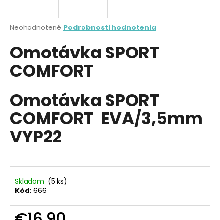
á
j
Priemerné
Neohodnotené
Podrobnosti hodnotenia
s
hodnotenie
Omotávka SPORT
produktu
ť
je
?
COMFORT
0,0
z
5
hviezdičiek.
Omotávka SPORT
COMFORT EVA/3,5mm
HĽADAŤ
VYP22
O
d
p
Skladom
(5 ks)
o
Kód:
666
r
ú
€16,90