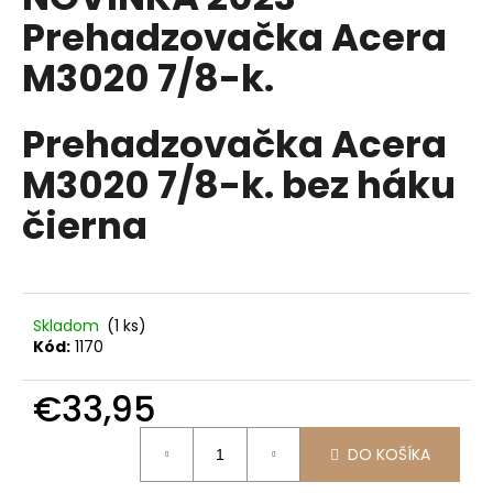
je
á
Prehadzovačka Acera
0,0
z
j
M3020 7/8-k.
5
s
hviezdičiek.
ť
Prehadzovačka Acera
?
M3020 7/8-k. bez háku
čierna
HĽADAŤ
Skladom
(1 ks)
O
Kód:
1170
d
p
€33,95
o
Jednotková
r
DO KOŠÍKA
cena:
ú