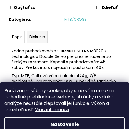
č
a
Opýtať sa
Zdieľať
m
e
Kategória
:
MTB/CROSS
BICYKEL
Popis
Diskusia
AUTHOR
IMPULSE
ASL
Zadná prehadzovačka SHIMANO ACERA M3020 s
2026
technológiou Double Servo pre presné radenie so
širokým rozsahom. Kapacita prehadzovača: 45
€566,10
zubov. Pre kazetu s najväčším pastorkom 40z.
Pôvodne:
€629
Typ: MTB, Celková váha balenia: 424g, 7/8
rýchlostné, Typ ramienka: SGS-Super dlhé ramienko,
Typ montáže: Priama montáž, Kapacita: 45 zubov,
Používame súbory cookie, aby sme vám umožnili
čierna, Materiál: Hliník / Oceľ
pohodlné prehliadanie webovej stránky a vďaka
analýze neustále zlepšovali jej funkcie, výkon a
Z
použiteľnosť.
Viac informácií
á
Facebook
web ms bike
p
Nastavenie