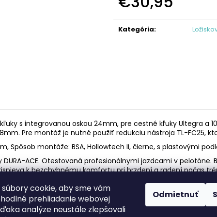
€30,95
KAZETA HG41 7
REŤAZ HG40
Jednotková
€19,95
€17,95
cena:
Kategória
:
Ložisko
Pre kľuky s integrovanou oskou 24mm, pre cestné kľuky Ultegra a
8mm. Pre montáž je nutné použiť redukciu nástroja TL-FC25, ktor
 Spôsob montáže: BSA, Hollowtech II, čierne, s plastovými podlož
 DURA-ACE. Otestovaná profesionálnymi jazdcami v pelotóne. 
spieva k bezchybnému komfortu pri brzdení a radení počas trén
 súbory cookie, aby sme vám
Odmietnuť
ohodlné prehliadanie webovej
Facebook
web ms bike
vďaka analýze neustále zlepšovali