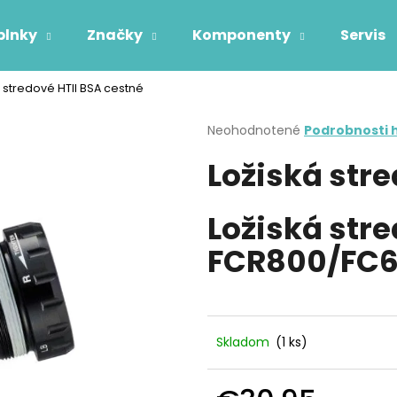
plnky
Značky
Komponenty
Servis
á stredové HTII BSA cestné
Čo potrebujete nájsť?
Priemerné
Neohodnotené
Podrobnosti 
hodnotenie
Ložiská stre
produktu
HĽADAŤ
je
0,0
z
Ložiská stre
5
Odporúčame
hviezdičiek.
FCR800/FC6
Skladom
(1 ks)