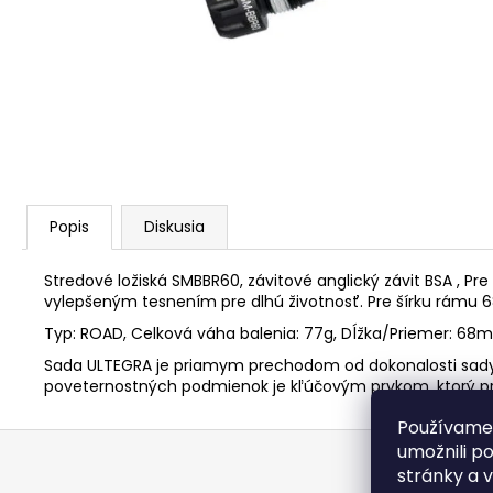
STRED TY501
€28,95
Popis
Diskusia
Stredové ložiská SMBBR60, závitové anglický závit BSA , 
vylepšeným tesnením pre dlhú životnosť. Pre šírku rámu 6
Typ: ROAD, Celková váha balenia: 77g, Dĺžka/Priemer: 68mm,
Sada ULTEGRA je priamym prechodom od dokonalosti sady
poveternostných podmienok je kľúčovým prvkom, ktorý pri
Používame
Z
umožnili p
á
stránky a 