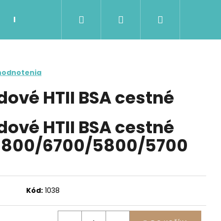
Hľadať
Prihlásenie
Nákupný
Kontakty
Možnosti dopravy a platby
Ob
košík
hodnotenia
dové HTII BSA cestné
dové HTII BSA cestné
800/6700/5800/5700
Nasledujúce
Kód:
1038