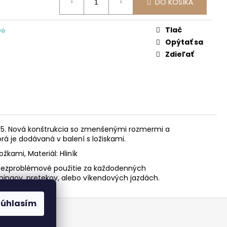
DO KOŠÍKA
Tlač
vé
Opýtať sa
Zdieľať
 105. Nová konštrukcia so zmenšenými rozmermi a
á je dodávaná v balení s ložiskami.
kami, Materiál: Hliník
Bezproblémové použitie za každodenných
ingov, pretekov, alebo víkendových jazdách.
Súhlasím