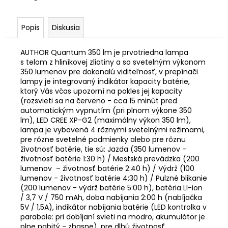
č
a
m
Popis
Diskusia
e
AUTHOR Quantum 350 lm je prvotriedna lampa
s telom z hliníkovej zliatiny a so svetelným výkonom
BICYKEL
350 lumenov pre dokonalú viditeľnosť, v prepínači
AUTHOR
SOLUTION
lampy je integrovaný indikátor kapacity batérie,
2026
ktorý Vás včas upozorní na pokles jej kapacity
(rozsvieti sa na červeno - cca 15 minút pred
€620,10
automatickým vypnutím (pri plnom výkone 350
Pôvodne:
lm),
LED CREE XP-G2 (maximálny výkon 350 lm),
€689
lampa
je vybavená 4 rôznymi svetelnými režimami,
pre rôzne svetelné podmienky alebo pre rôznu
životnosť batérie, tie sú: Jazda (350 lumenov –
životnosť batérie 1:30 h) / Mestská prevádzka (200
lumenov – životnosť batérie 2:40 h) / Výdrž (100
lumenov - životnosť batérie 4:30 h) / Pulzné blikanie
(200 lumenov - výdrž batérie 5:00 h), b
atéria LI-ion
/ 3,7 V / 750 mAh, d
oba nabíjania 2:00 h (nabíjačka
5V / 1,5A), i
ndikátor nabíjania batérie (LED kontrolka v
parabole: pri dobíjaní svieti na modro, akumulátor je
plne nabitý - zhasne), p
re dlhú životnosť