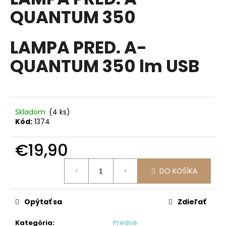
je
á
QUANTUM 350
0,0
z
j
5
s
hviezdičiek.
LAMPA PRED. A-
ť
QUANTUM 350 lm USB
?
Skladom
(4 ks)
HĽADAŤ
Kód:
1374
€19,90
O
Jednotková
d
DO KOŠÍKA
cena:
p
o
Opýtať sa
Zdieľať
r
ú
Kategória
:
Predné