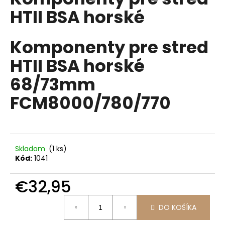
je
á
HTII BSA horské
0,0
z
j
5
s
hviezdičiek.
Komponenty pre stred
ť
HTII BSA horské
?
68/73mm
FCM8000/780/770
HĽADAŤ
Skladom
(1 ks)
O
Kód:
1041
d
p
€32,95
o
Jednotková
r
DO KOŠÍKA
cena:
ú