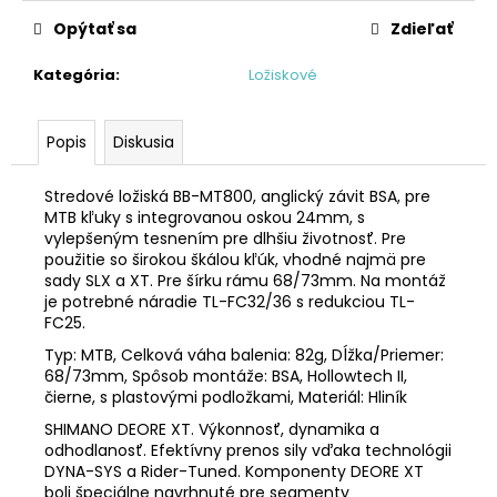
č
a
Opýtať sa
Zdieľať
m
e
Kategória
:
Ložiskové
STRED
Popis
Diskusia
TY501
€28,95
Stredové ložiská BB-MT800, anglický závit BSA, pre
MTB kľuky s integrovanou oskou 24mm, s
vylepšeným tesnením pre dlhšiu životnosť. Pre
použitie so širokou škálou kľúk, vhodné najmä pre
sady SLX a XT. Pre šírku rámu 68/73mm. Na montáž
je potrebné náradie TL-FC32/36 s redukciou TL-
FC25.
Typ: MTB, Celková váha balenia: 82g, Dĺžka/Priemer:
68/73mm, Spôsob montáže: BSA, Hollowtech II,
čierne, s plastovými podložkami, Materiál: Hliník
SHIMANO DEORE XT. Výkonnosť, dynamika a
odhodlanosť. Efektívny prenos sily vďaka technológii
DYNA-SYS a Rider-Tuned. Komponenty DEORE XT
boli špeciálne navrhnuté pre segmenty