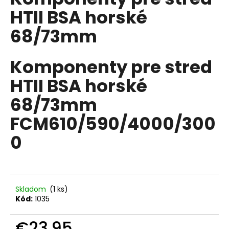
je
á
HTII BSA horské
0,0
z
j
68/73mm
5
s
hviezdičiek.
ť
Komponenty pre stred
?
HTII BSA horské
68/73mm
FCM610/590/4000/300
HĽADAŤ
0
O
d
p
Skladom
(1 ks)
o
Kód:
1035
r
ú
€23,95