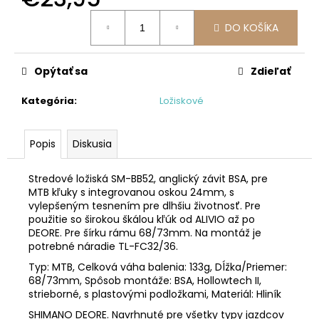
č
a
Jednotková
DO KOŠÍKA
cena:
m
e
Opýtať sa
Zdieľať
KAZETA
Kategória
:
Ložiskové
HG41
7
€19,95
Popis
Diskusia
Stredové ložiská SM-BB52, anglický závit BSA, pre
MTB kľuky s integrovanou oskou 24mm, s
vylepšeným tesnením pre dlhšiu životnosť. Pre
použitie so širokou škálou kľúk od ALIVIO až po
DEORE. Pre šírku rámu 68/73mm. Na montáž je
potrebné náradie TL-FC32/36.
Typ: MTB, Celková váha balenia: 133g, Dĺžka/Priemer:
68/73mm, Spôsob montáže: BSA, Hollowtech II,
strieborné, s plastovými podložkami, Materiál: Hliník
SHIMANO DEORE. Navrhnuté pre všetky typy jazdcov