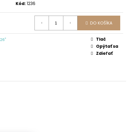
Kód:
1236
DO KOŠÍKA
Tlač
26"
Opýtať sa
Zdieľať