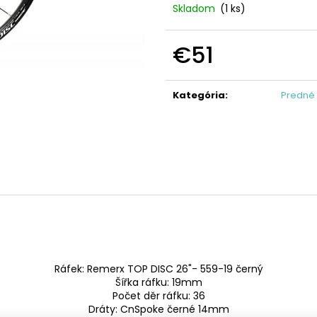
KAZETA HG41 7
REŤAZ HG40
Skladom
(1 ks)
€19,95
€17,95
€51
Jednotková
cena:
Kategória
:
Predné 
Ráfek: Remerx TOP DISC 26"- 559-19 černý
Šířka ráfku: 19mm
Počet děr ráfku: 36
Dráty: CnSpoke černé 14mm