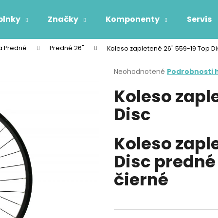
plnky
Značky
Komponenty
Servis
a Predné
Predné 26"
Koleso zapletené 26" 559-19 Top Di
Čo potrebujete nájsť?
Priemerné
Neohodnotené
Podrobnosti 
hodnotenie
Koleso zapl
produktu
HĽADAŤ
je
Disc
0,0
z
5
Odporúčame
hviezdičiek.
Koleso zapl
Disc predné 
čierné