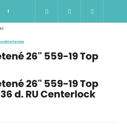
Hľadať
Prihlásenie
Nákupný
Kontakty
Možnosti dopravy a platby
Ob
sc
košík
hodnotenia
etené 26" 559-19 Top
etené 26" 559-19 Top
36 d. RU Centerlock
Nasledujúce