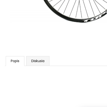
STRED TY501
€28,95
Popis
Diskusia