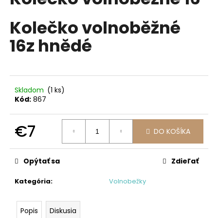
je
á
0,0
z
Kolečko volnoběžné
j
5
s
hviezdičiek.
16z hnědé
ť
?
Skladom
(1 ks)
Kód:
867
HĽADAŤ
€7
DO KOŠÍKA
Jednotková
cena:
O
Opýtať sa
Zdieľať
d
p
Kategória
:
Volnobežky
o
r
ú
Popis
Diskusia