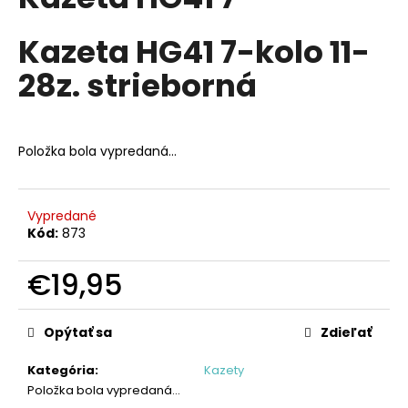
je
á
0,0
z
Kazeta HG41 7-kolo 11-
j
5
s
hviezdičiek.
28z. strieborná
ť
?
Položka bola vypredaná…
HĽADAŤ
Vypredané
Kód:
873
€19,95
O
d
Jednotková
cena:
p
Opýtať sa
Zdieľať
o
r
Kategória
:
Kazety
ú
Položka bola vypredaná…