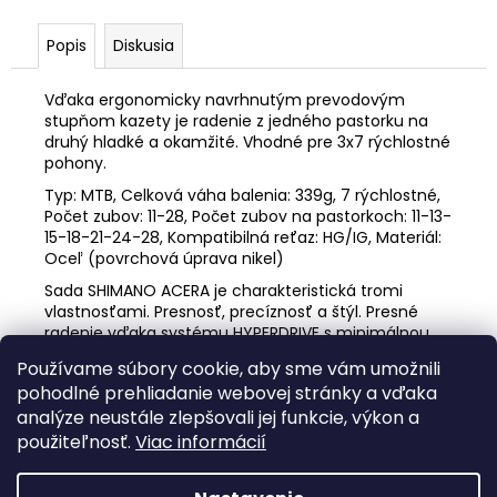
č
a
Popis
Diskusia
m
e
Vďaka ergonomicky navrhnutým prevodovým
stupňom kazety je radenie z jedného pastorku na
BICYKEL
druhý hladké a okamžité. Vhodné pre 3x7 rýchlostné
AUTHOR
pohony.
GRAND
Typ: MTB, Celková váha balenia: 339g, 7 rýchlostné,
ASL
2026
Počet zubov: 11-28, Počet zubov na pastorkoch: 11-13-
15-18-21-24-28, Kompatibilná reťaz: HG/IG, Materiál:
€746,10
Oceľ (povrchová úprava nikel)
Pôvodne:
€829
Sada SHIMANO ACERA je charakteristická tromi
vlastnosťami. Presnosť, precíznosť a štýl. Presné
radenie vďaka systému HYPERDRIVE s minimálnou
stratou energie pri prenose sily a vynikajúci brzdný
Používame súbory cookie, aby sme vám umožnili
účinok.
pohodlné prehliadanie webovej stránky a vďaka
analýze neustále zlepšovali jej funkcie, výkon a
Z
použiteľnosť.
Viac informácií
á
Facebook
web ms bike
p