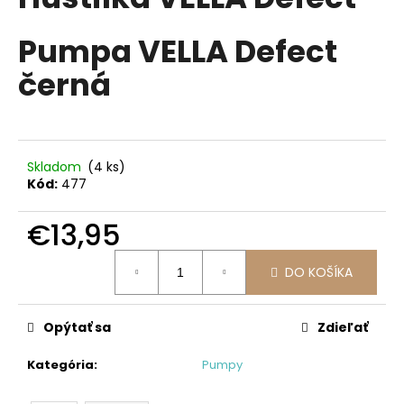
je
á
0,0
z
Pumpa VELLA Defect
j
5
s
hviezdičiek.
černá
ť
?
Skladom
(4 ks)
Kód:
477
HĽADAŤ
€13,95
Jednotková
DO KOŠÍKA
cena:
O
d
p
Opýtať sa
Zdieľať
o
r
Kategória
:
Pumpy
ú