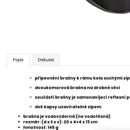
STRED TY501
€28,95
Popis
Diskusia
připevnění brašny k rámu kola suchými zip
dvoukomorová brašna na drobné věci
součástí brašny je samonavíjecí reflexní 
dvě kapsy uzavíratelné zipem
brašna je vodovzdorná (ne vodotěsná)
rozměr: (d x š x v): 20 x 4+4 x 13 cm
hmotnost: 145 g