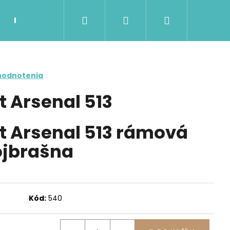
Hľadať
Prihlásenie
Nákupný
Kontakty
Možnosti dopravy a platby
Ob
košík
hodnotenia
t Arsenal 513
t Arsenal 513 rámová
jbrašna
Nasledujúce
Kód:
540