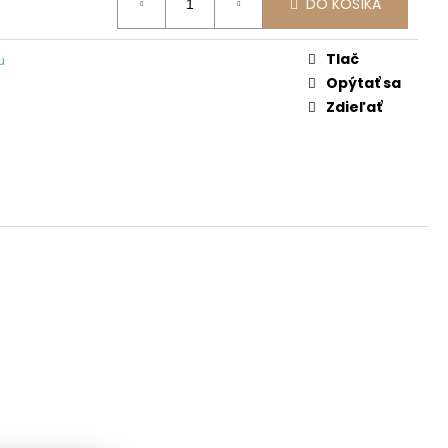
DO KOŠÍKA
Tlač
u
Opýtať sa
Zdieľať