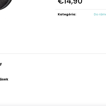
€14,90
KAZETA HG41 7
REŤAZ HG40
Jednotková
€19,95
€17,95
cena:
Kategória
:
Do rám
y
pásek