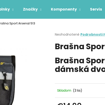
plnky
Značky
Komponenty
Servis
rašna Sport Arsenal 513
Čo potrebujete nájsť?
Priemerné
Neohodnotené
Podrobnosti 
hodnotenie
Brašna Spor
produktu
HĽADAŤ
je
0,0
z
Brašna Spor
5
Odporúčame
hviezdičiek.
dámská dvo
Skladom
(3 ks)