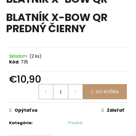
je
á
0,0
z
BLATNÍK X-BOW QR
j
5
s
hviezdičiek.
PREDNÝ ČIERNY
ť
?
Skladom
(2 ks)
Kód:
735
HĽADAŤ
€10,90
Jednotková
DO KOŠÍKA
cena:
O
d
p
Opýtať sa
Zdieľať
o
r
Kategória
:
Predné
ú